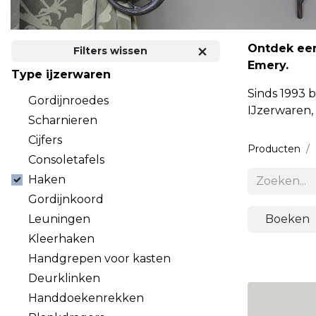
Ontdek een
Filters wissen
Emery.
Type ijzerwaren
Sinds 1993 
Gordijnroedes
IJzerwaren,
Scharnieren
Cijfers
Producten
Consoletafels
Haken
Gordijnkoord
Leuningen
Boeken
Kleerhaken
Handgrepen voor kasten
Deurklinken
Handdoekenrekken