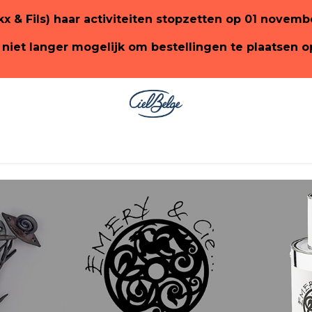
ckx & Fils) haar activiteiten stopzetten op 01 novem
 niet langer mogelijk om bestellingen te plaatsen 
ge
SHOP PaonLin
SHOP Emery&Cie