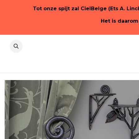
Tot onze spijt zal CielBelge (Ets A. Lin
Het is daarom
Homepa