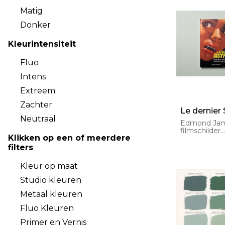
Matig
Donker
Kleurintensiteit
Fluo
Intens
Extreem
Zachter
Le dernier
Neutraal
Edmond Jam
filmschilder.
Klikken op een of meerdere
Door Jimmy
Harde uitga
filters
pagina's.
Kleur op maat
Studio kleuren
Metaal kleuren
Fluo Kleuren
Primer en Vernis