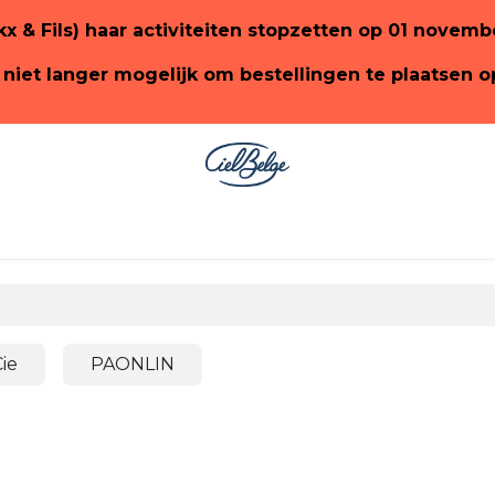
ckx & Fils) haar activiteiten stopzetten op 01 novem
 niet langer mogelijk om bestellingen te plaatsen 
ge
SHOP PaonLin
SHOP Emery&Cie
ie
PAONLIN