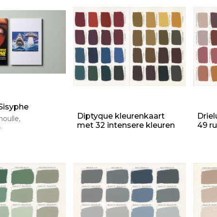
 Sisyphe
Diptyque kleurenkaart
Drie
oulle,
met 32 intensere kleuren
49 ru
 Pantera
ve van 100