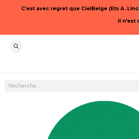
C’est avec regret que CielBelge (Ets A. Linc
Il n'es
Accueil
E