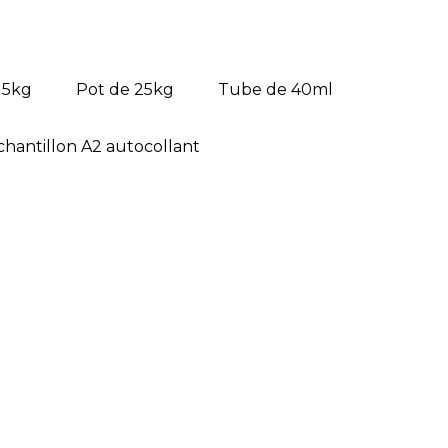
 5kg
Pot de 25kg
Tube de 40ml
chantillon A2 autocollant