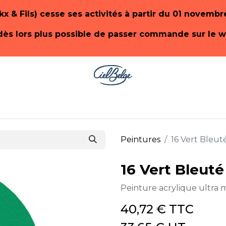
kx & Fils) cesse ses activités à partir du 01 novemb
t dès lors plus possible de passer commande sur le 
-SHOP PaonLin
E-SHOP Emery & Cie
Qui
Peintures
16 Vert Bleut
16 Vert Bleuté
Peinture acrylique ultra m
40,72
€
TTC