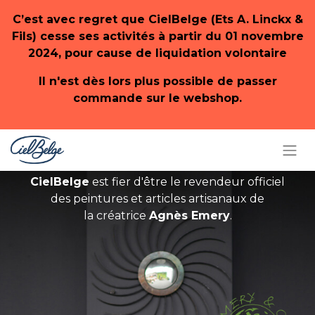
C’est avec regret que CielBelge (Ets A. Linckx &
Fils) cesse ses activités à partir du 01 novembre
2024, pour cause de liquidation volontaire
Il n'est dès lors plus possible de passer
commande sur le webshop.
CielBelge
est fier d'être le revendeur officiel
des peintures et articles artisanaux de
la créatrice
Agnès Emery
.