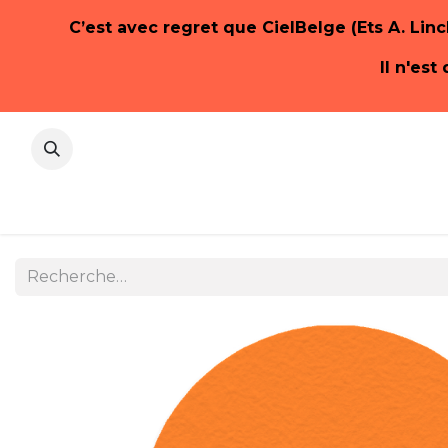
C’est avec regret que CielBelge (Ets A. Linc
Il n'es
Accueil
E