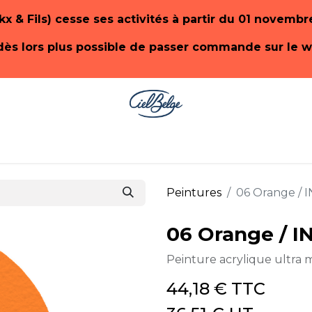
kx & Fils) cesse ses activités à partir du 01 novemb
t dès lors plus possible de passer commande sur le 
-SHOP PaonLin
E-SHOP Emery & Cie
Qui
Peintures
06 Orange / 
06 Orange / 
Peinture acrylique ultra m
44,18
€
TTC