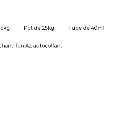
 5kg
Pot de 25kg
Tube de 40ml
chantillon A2 autocollant